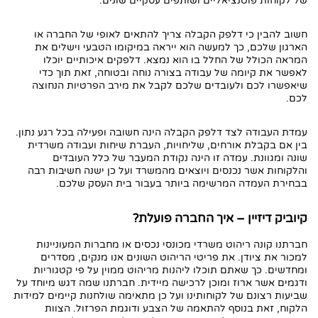
של לקוחות פוטנציאליים ושותפים עסקיים שונים.
חשוב להבין כי דלפק הקבלה צריך להתאים לאופי של החברה או
הארגון שלכם, כך למעשה הוא ייראה במיקומו הטבעי וישלים את
המראה הכולל של החלל בו הוא נמצא. דלפקים איכותיים יוכלו
לאפשר את קיומה של עבודה בצורה נוחה ובטוחה, זאת תוך כדי
שיאפשרו לכם ולעובדים שלכם לקבל את מירב הפרטיות הנחוצה
לכם.
עמדת העבודה לצד דלפק הקבלה הינה חשובה ופעילה בכל רגע נתון.
בין אם בקבלת אורחים, שליחויות, העברת שיחות ועבודה משרדית
שונה ומגוונת. עמדה זו הינה נקודת המעבר של כלל העובדים
והלקוחות אשר נכנסים ויוצאים מהמשרד ועל כן ישנה חשיבות רבה
בבחירת העמדה המרשימה ביותר בעבור בית העסק שלכם.
קיוביק דיזיין – איך החברה פועלת?
חברתנו קונה ריהוט משרדי מכונסי נכסים או מחברות המעוניינות
למכור את ציודן. את פריטי הריהוט השונים אנו מנקים, מסדרים
ומחדשים. כך שאתם תוכלו ליהנות מריהוט ממוין על פי קטגוריות
ודגמים אשר ארוז ומוכן לרכישה מיידית. חברתנו שמה דגש מיוחד על
שביעות רצונם של לקוחותינו ועל כן מתאימה שולחנות קיימים למידות
הלקוח, זאת בנוסף להתאמה של הצבע ודוגמת הפרזול. הצוות