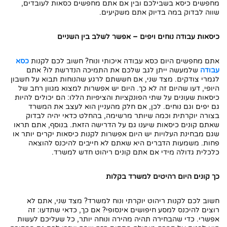
מחפשים כיסא בשבילכם ובין אם אתם מחפשים כסאות לעובדים,
שווה לבדוק במה בדיוק אתם משקיעים.
כיסאות עבודה נוחים ויפים – אפשר לשלב בין השניים
אתם מחפשים היום כסא עבודה איכותי ונוח? חשוב לכם לקנות
כסא
עבודה
שלמעשה ייתן לגב שלכם את התמיכה הנדרשת לו? אתם
לגמרי צודקים. מצד שני, אם חששתם לרגע שהנוחות תבוא על חשבון
היופי, דעו שהיום זה לא כך. היום יש אפשרות למצוא מגוון רחב של
כיסאות שעונים על שתי הפונקציות והציפיות הללו: הם יכולים להיות
גם יפים וגם נוחים. לכן, אם חלק מהעניין הוא לעצב את המשרד
בצורה יוקרתית וכמה שיותר מרשימה, בהחלט כדאי יהיה לבדוק
שאתם קונים כיסאות שיענו גם על הדרישה הזאת. בנוסף, אתם תראו
שגם מבחינת העלויות יש היום אפשרות לקנות כיסאות יקרים יותר או
פחות. משמעות הדברים היא שאתם לא חייבים להיכנס להוצאה
כלכלית גדולה מידי אם אתם קונים ריהוט חדש למשרד.
כך קונים היום רהיטים למשרד בקלות
חשוב לכם לקנות ריהוט יוקרתי ונוח למשרד? מצד שני, אתם לא
רוצים להיכנס למסע חיפושים אינסופי? אם כך, כדאי שתדעו: זה
אפשרי. כדי שהבחירה תהיה מהירה ונוחה יותר, כל שעליכם לעשות