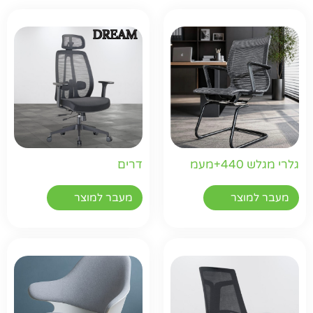
גלרי מגלש 440+מעמ
דרים
מעבר למוצר
מעבר למוצר