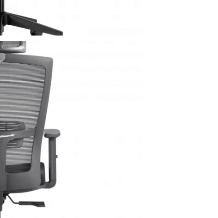
חפשו באת