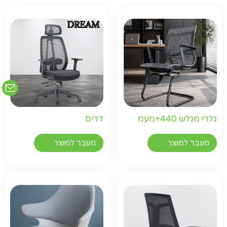
גלרי מגלש 440+מעמ
דרים
מעבר למוצר
מעבר למוצר