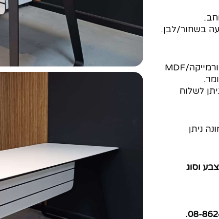
חב.
את פלטת השולחן ניתן לייצר ממלמין/פורמייקה/MDF
מר.
יתן לשלוח
נה ניתן
בע וסוג