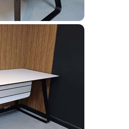
חפשו באת