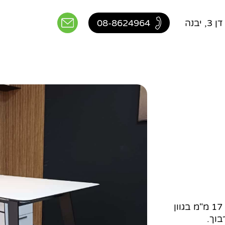
יבנה
08-8624964
פלטה פורמייקה מודבקת על MDF עובי 17 מ"מ בגוון
בוך.