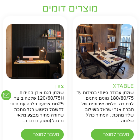
מוצרים דומים
חפשו באתר
XTABLE
צורן
שולחן עבודה פינתי במידות עד
שולחן דגם צורן במידות
180/80/75 גוונים ניתנים
120/60/75H פלטה בוצר
לבחירה. פלטה איכותית של
25ממ צבועה בלכה עם פינוי
חברת אגר ישראל בשילוב
לחשמל וליטוש רגל מתכת
שלד מתכת . המחיר כולל
שחורה מחיר מבצע מלאי
שלוחה...
מוגבל (סטוק מחברת...
מעבר למוצר
מעבר למוצר