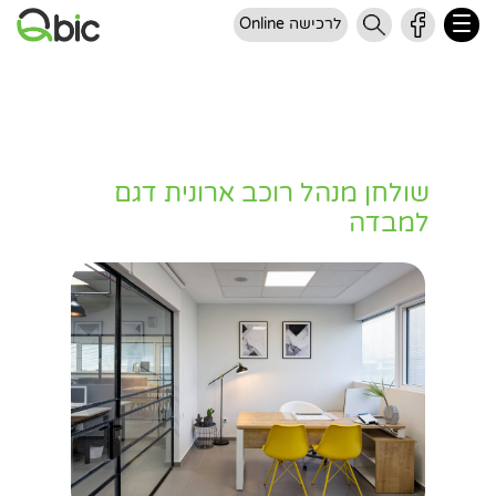
לרכישה Online
שולחן מנהל רוכב ארונית דגם
למבדה