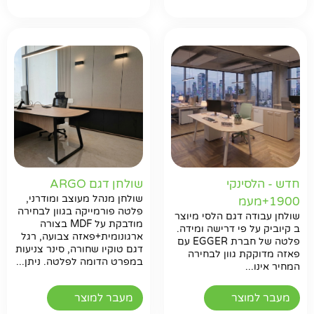
חדש - הלסינקי
שולחן דגם ARGO
שולחן מנהל מעוצב ומודרני,
1900+מעמ
פלטה פורמייקה בגוון לבחירה
שולחן עבודה דגם הלסי מיוצר
מודבקת על MDF בצורה
ב קיוביק על פי דרישה ומידה.
ארגונומית+פאזה צבועה, רגל
פלטה של חברת EGGER עם
דגם טוקיו שחורה, סינר צניעות
פאזה מדוקקת גוון לבחירה
במפרט הדומה לפלטה. ניתן...
המחיר אינו...
מעבר למוצר
מעבר למוצר