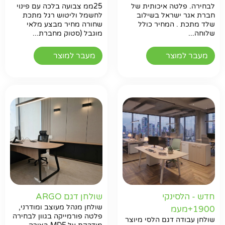
לבחירה. פלטה איכותית של
25ממ צבועה בלכה עם פינוי
חברת אגר ישראל בשילוב
לחשמל וליטוש רגל מתכת
שלד מתכת . המחיר כולל
שחורה מחיר מבצע מלאי
שלוחה...
מוגבל (סטוק מחברת...
מעבר למוצר
מעבר למוצר
חדש - הלסינקי
שולחן דגם ARGO
שולחן מנהל מעוצב ומודרני,
1900+מעמ
פלטה פורמייקה בגוון לבחירה
שולחן עבודה דגם הלסי מיוצר