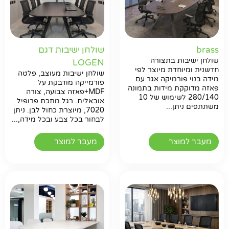
brass
שולחן ישיבות דגם
שולחן ישיבות בתצורה
LOGEN
חדשנית ומיוחדת מיוצר לפי
שולחן ישיבות מעוצב, פלטה
מידה בנוי פורמיקה אגר עם
פורמייקה מודבקת על
פאזה מדוקקת מידות בתמונה
MDF+פאזה צבועה, צורה
280/140 לשימוש של 10
אובאלית. רגל מתכת פרופיל
משתתפים ניתן...
7020, מיוצרת כחול לבן. ניתן
לבחור בכל צבע ובכל מידה,...
מעבר למוצר
מעבר למוצר
חפשו באתר