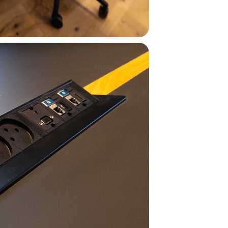
חפשו באת