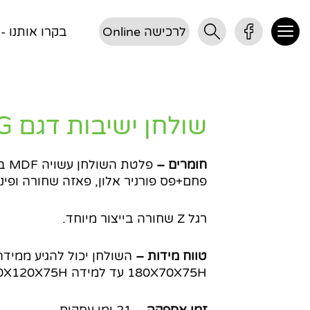
לרכישה Online
בקרו אותנו - דן 3, 
שולחן ישיבות דגם WING
חומרים –
פלטת
פחם+פס פורניר אלון, פאזה שחורה ופינו
רגל Z שחורה בייצור מיוחד.
טווח מידות –
השולחן יכול להגיע ממיד
180X70X75H עד למידה 240X120X75H.