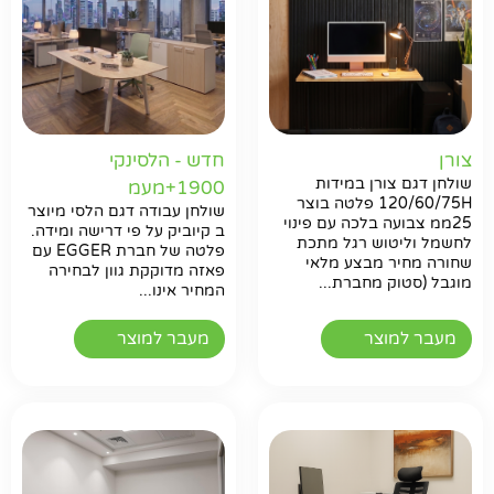
צורן
חדש - הלסינקי
שולחן דגם צורן במידות
1900+מעמ
120/60/75H פלטה בוצר
שולחן עבודה דגם הלסי מיוצר
25ממ צבועה בלכה עם פינוי
ב קיוביק על פי דרישה ומידה.
לחשמל וליטוש רגל מתכת
פלטה של חברת EGGER עם
שחורה מחיר מבצע מלאי
פאזה מדוקקת גוון לבחירה
מוגבל (סטוק מחברת...
המחיר אינו...
חפשו באתר
מעבר למוצר
מעבר למוצר