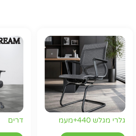
גלרי מגלש 440+מעמ
דרים