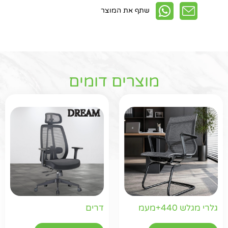
שתף את המוצר
מוצרים דומים
חפשו באתר
גלרי מגלש 440+מעמ
דרים