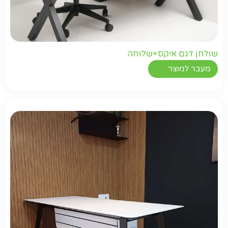
שולחן דגם איקס+שלוחה
מעבר למוצר