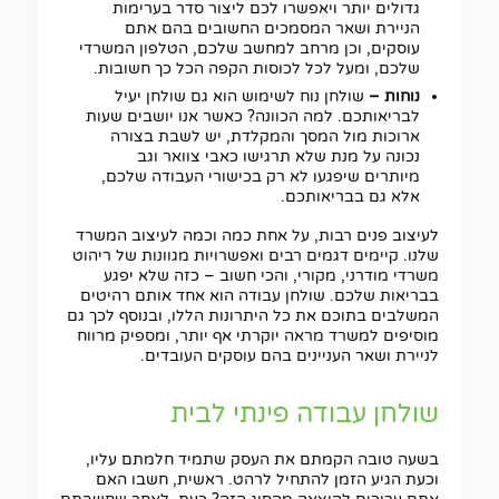
גדולים יותר ויאפשרו לכם ליצור סדר בערימות
הניירת ושאר המסמכים החשובים בהם אתם
עוסקים, וכן מרחב למחשב שלכם, הטלפון המשרדי
שלכם, ומעל לכל לכוסות הקפה הכל כך חשובות.
נוחות –
שולחן נוח לשימוש הוא גם שולחן יעיל
לבריאותכם. למה הכוונה? כאשר אנו יושבים שעות
ארוכות מול המסך והמקלדת, יש לשבת בצורה
נכונה על מנת שלא תרגישו כאבי צוואר וגב
מיותרים שיפגעו לא רק בכישורי העבודה שלכם,
אלא גם בבריאותכם.
לעיצוב פנים רבות, על אחת כמה וכמה לעיצוב המשרד
שלנו. קיימים דגמים רבים ואפשרויות מגוונות של ריהוט
משרדי מודרני, מקורי, והכי חשוב – כזה שלא יפגע
בבריאות שלכם. שולחן עבודה הוא אחד אותם רהיטים
המשלבים בתוכם את כל היתרונות הללו, ובנוסף לכך גם
מוסיפים למשרד מראה יוקרתי אף יותר, ומספיק מרווח
לניירת ושאר העניינים בהם עוסקים העובדים.
שולחן עבודה פינתי לבית
בשעה טובה הקמתם את העסק שתמיד חלמתם עליו,
וכעת הגיע הזמן להתחיל לרהט. ראשית, חשבו האם