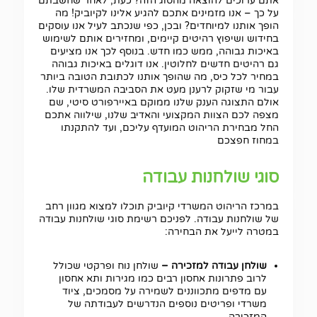
אתם ערוכים להוצאה מהסוג הזה? כעת, לאחר שחשבתם
על כך – אנו מזמינים אתכם להגיע אלינו לקיוביק! מה
הופך אותנו למיוחדים? ובכן, כפי שנכתב לעיל אנו עוסקים
בחידוש ושיפוץ רהיטים קיימים, ומחזירים אותם לשימוש
באיכות גבוהה, ממש כמו חדש. בנוסף לכך אנו מציעים
גם רהיטים חדשים לחלוטין. אנו דוגלים באיכות גבוהה
במחיר לכל כיס, מה שהופך אותנו לכתובת הטובה ביותר
עבור מי שזקוק לרענן מעט את הסביבה המשרדית שלו.
אולם התצוגה הענק שלנו ממוקם באיירפורט סיטי, שם
מצפה לכם הצוות המקצועי והאדיב שלנו, שילווה אתכם
החל מבחירת הריהוט המועדף עליכם, ועד להתקנתו
במחוז חפצכם
סוגי שולחנות עבודה
במרכז הריהוט המשרדי קיוביק תוכלו למצוא מגוון רחב
של שולחנות עבודה. לפניכם רשימת סוגי שולחנות עבודה
במטרה לייעל את הבחירה:
שולחן עבודה למזכירה –
שולחן נוח ופרקטי שכולל
לרוב פתרונות אחסון רבים כמו מגירות ותא אחסון
עם מדפים מתכווננים לשמירה על מסמכים, ציוד
משרדי ופריטים נוספים הנדרשים לעבודתה של
המזכירה.