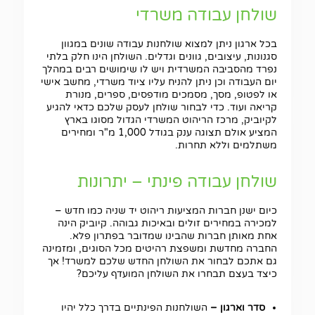
שולחן עבודה משרדי
בכל ארגון ניתן למצוא שולחנות עבודה שונים במגוון
סגנונות, עיצובים, גוונים וגדלים. השולחן הינו חלק בלתי
נפרד מהסביבה המשרדית ויש לו שימושים רבים במהלך
יום העבודה וכן ניתן להניח עליו ציוד משרדי, מחשב אישי
או לפטופ, מסך, מסמכים מודפסים, ספרים, מנורת
קריאה ועוד. כדי לבחור שולחן לעסק שלכם כדאי להגיע
לקיוביק, מרכז הריהוט המשרדי הגדול מסוגו בארץ
המציע אולם תצוגה ענק בגודל 1,000 מ"ר ומחירים
משתלמים וללא תחרות.
שולחן עבודה פינתי – יתרונות
כיום ישנן חברות המציעות ריהוט יד שניה כמו חדש –
למכירה במחירים זולים ובאיכות גבוהה. קיוביק הינה
אחת מאותן חברות שהבינו שמדובר בפתרון פלא.
החברה מחדשת ומשפצת רהיטים מכל הסוגים, ומזמינה
גם אתכם לבחור את השולחן החדש שלכם למשרד! אך
כיצד בעצם תבחרו את השולחן המועדף עליכם?
סדר וארגון –
השולחנות הפינתיים בדרך כלל יהיו