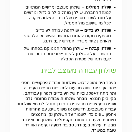
שולחן מנהלים –
שולחן מעוצב ומרשים המתאים
למנהל החברה. שולחן מנהלים לרוב גדול ומרשים
על מנת לשדר מסרים של כבוד, הצלחה ויוקרה
לכל מי שיושב מול המנהל.
שולחן לעובדים –
שולחנות עבודה לעובדים
מספקים מקום להנחת המחשב האישי או הלפטופ
ולאחסון ציוד משרדי הנדרש לעבודתם.
שולחן קבלה –
שולחן מהודר הממוקם בפתחו של
המשרד. על השולחן להיות ייצוגי ומכובד וכן נוח
לעבודתה של פקידת הקבלה.
שולחן עבודה מעוצב לבית
בעבר היה נהוג לרכוש שולחנות עבודה פרקטיים וחסרי
ייחוד אך כיום ישנה מודעות לחשיבות סביבת העבודה
ותרומתה לאפקטיביות של העובדים ולפריון עבודתם.
בקיוביק תמצאו מבחר שולחנות עבודה מחומרי גלם
שונים ובעיצובים מרהיבים. כמו כן תוכלו למצוא שולחנות
עבודה מעוצבים, חדשים או משומשים, עם פתרונות
אחסון שונים כדי לשמור על השולחן נקי מחפצים
מיותרים ולעבוד בנוחות מקסימלית. שולחן נוח ואיכותי
מבטיח יעילות בעבודה, סביבה רגועה ונעימה ואווירה
טובה במשרד.