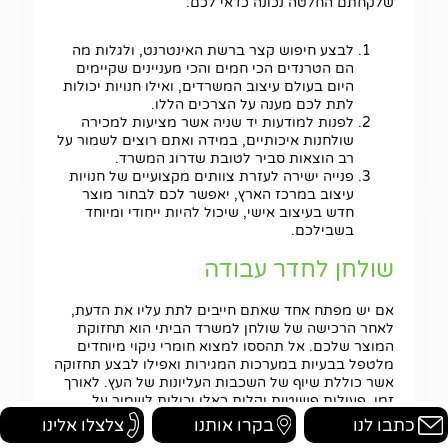
שלקחתם החלטה נכונה כדאי לכם:
לבצע חיפוש קצר ברשת האינטרנט, ולגלות מה
הם הטרנדים הכי חמים והכי מעניינים שקיימים
היום בעולם עיצוב המשרדים, ואילו חנויות יכולות
לתת לכם מענה על הצרכים הללו.
לפנות למודעות יד שניה אשר מציעות למכירה
שולחנות איכותיים, במידה ואתם רוצים לשמור על
רב הוצאות סביר לטובת שדרוג המשרד.
פנייה ישירה לעזרת צוותים מקצועיים של חנויות
עיצוב במרכז הארץ, יאפשר לכם לבחור מוצר
חדש בעיצוב אישי, שיכול להיות ייחודי ומיוחד
בשבילכם.
שולחן לחדר עבודה
אם יש מפתח אחד שאתם חייבים לתת עליו את הדעת,
לאחר הרכישה של שולחן למשרד הביתי הוא תחזוקת
המוצר שלכם. אל תהססו למצוא חומרי ניקוי מיוחדים
מלטפל בבעיות במערכות המגירות ואפילו לבצע תחזוקה
אשר כוללת שיוף של השכבות העליונות של העץ. לאורך
זמן, פעולות פשוטות וקלות כאלו יכולות לשמור על
השולחן שלכם ולאפשר שימוש נכון ומינימום השקעת
כתבו לנו
בקרו אותנו
צלצלו אלינו
משאבים בתיקונים דרושים. זו היא ההמלצה המקצועית