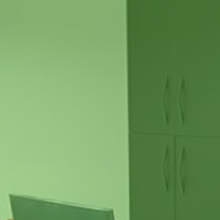
חפשו באת