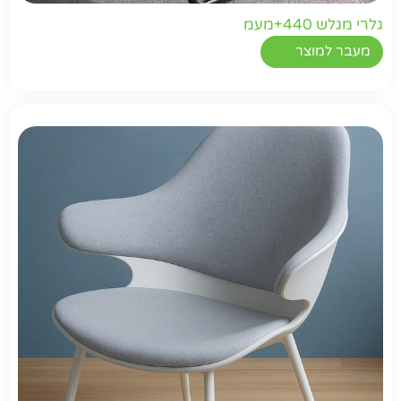
גלרי מגלש 440+מעמ
מעבר למוצר