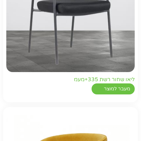
ליאו שחור רשת 335+מעמ
מעבר למוצר