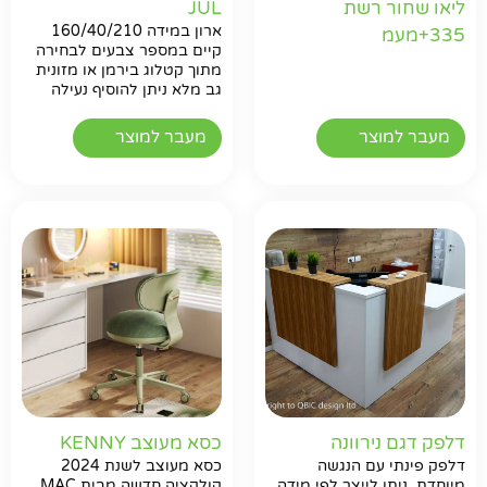
ליאו שחור רשת
JUL
ארון במידה 160/40/210
335+מעמ
קיים במספר צבעים לבחירה
מתוך קטלוג בירמן או מזונית
גב מלא ניתן להוסיף נעילה
מעבר למוצר
מעבר למוצר
דלפק דגם נירוונה
כסא מעוצב KENNY
דלפק פינתי עם הנגשה
כסא מעוצב לשנת 2024
מיוחדת. ניתן לייצר לפי מידה
קולקציה חדשה מבית MAC