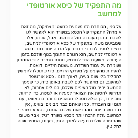
מה התפקיד של כיסא אורטופדי
למחשב
על פניו, הכותרת הזו נשמעת כמעט 'מצחיקה', מה זאת
אומרת? התפקיד של הכסא במשרד הוא לאפשר לנו
לשבת, בזמן העבודה מול המחשב. אבל, אנחנו, אלו
שמבינים משהו בתפקיד של כסא אורטופדי למחשב,
רוצים לספר לכם כי מדובר על הרבה יותר מזה. כסא
אורטופדי למחשב, הוא הגורם התומך בגוף שלכם בזמן
העבודה. משענת הגב לדוגמא, נותנת תמיכה לגב התחתון
ושומרת על עמוד השדרה. משענות הידיים, דואגות
להפחית מהעומס על מפרקי הידיים, כדי שתוכלו להמשיך
להקליד בלי שום בעיה, לאורך הזמן. כסא אורטופדי
למחשב, גם מאפשר לכם לשבת באופן כזה, כך שמסך
המחשב יהיה מול העיניים שלכם, במילים אחרות, לא
תדרשו להטות את הצוואר למעלה או למטה, כדי לראות
טוב יותר, כך שלא תסבלו מכאבים מיותרים בצוואר, עם
תום יום העבודה. כמו שאתם כבר מבינים, בעיננו, אין
דבר חשוב יותר מהבריאות שלכם. אמנם, כסא אורטופדי
למחשב עולה הרבה יותר מכסא משרד רגיל, אבל משום
שהתפוקה שלכם תעלה לאורך הזמן, בעיננו, המחיר שווה
לחלוטין.