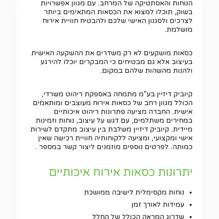
הנוחות והאסתטיקה של המרחב. עם מגוון אפשרויות
בשוק, תוכלו למצוא את הכסאות המתאימים ביותר
לצרכים ולסגנון האישי שלכם ולהבטיח חוויית אירוח
מושלמת.
כסאות מושקעים לא רק משדרים את ההשקעה האישית
בעיצוב אלא גם מבטיחים כי המבקרים יוכלו להירגע
ולהנות מהשהות שלהם במקום.
קיוביק דיזיין בע"מ מתמחה באספקת ריהוט משרדי,
הכולל מגוון רחב של כסאות אירוח מעוצבים ומותאמים
אישית. החברה מציעה פתרונות ריהוט איכותיים
במחירים משתלמים, עם דגש על עיצוב, נוחות וזמינות
מיידית. קיוביק דיזיין משלבת בין עיצוב מתקדם לשירות
אישי ומקצועי, ומציעה ללקוחותיה חוויית רכישה שאין
כמותה. לפרטים נוספים מוזמנים ליצור קשר במספר
.
יתרונות כסאות אירוח איכותיים
נוחות מקסימלית לישיבה ממושכת
עמידות לאורך זמן
שדרוג המראה הכולל של החלל