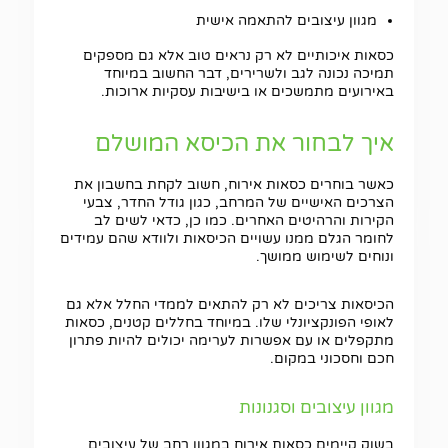
מגוון עיצובים להתאמה אישית
כסאות איכותיים לא רק נראים טוב אלא גם מספקים
תמיכה נכונה לגב ולשרירים, דבר החשוב במיוחד
באירועים מתמשכים או בישיבות עסקיות ארוכות.
איך לבחור את הכיסא המושלם
כאשר בוחרים כסאות אירוח, חשוב לקחת בחשבון את
הצרכים האישיים של המרחב, כגון גודל החדר, צבעי
הקירות והרהיטים האחרים. כמו כן, כדאי לשים לב
לחומר הגלם ממנו עשויים הכיסאות ולוודא שהם עמידים
ונוחים לשימוש ממושך.
חפשו באתר
הכיסאות צריכים לא רק להתאים לממדי החלל אלא גם
לאופי הפונקציונלי שלו. במיוחד בחללים קטנים, כסאות
מתקפלים או עם אפשרות לערימה יכולים להיות פתרון
חכם וחסכוני במקום.
מגוון עיצובים וסגנונות
בשוק קיימים כסאות אירוח במגוון רחב של עיצובים