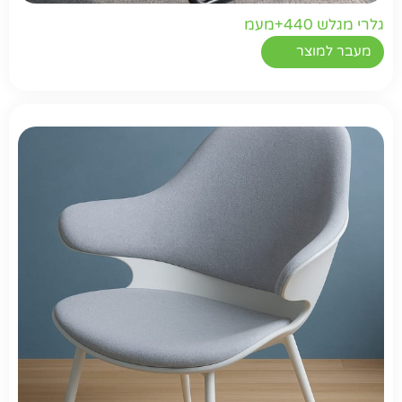
גלרי מגלש 440+מעמ
מעבר למוצר