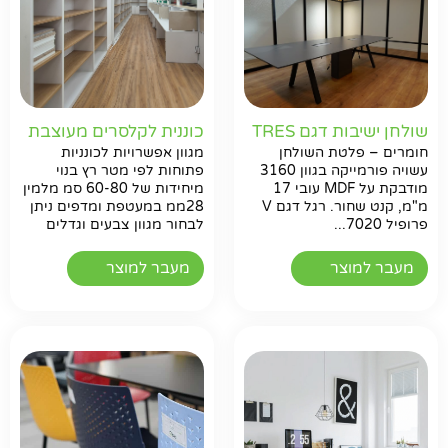
שולחן ישיבות דגם TRES
כוננית לקלסרים מעוצבת
חומרים – פלטת השולחן
מגוון אפשרויות לכונניות
עשויה פורמייקה בגוון 3160
פתוחות לפי מטר רץ בנוי
מודבקת על MDF עובי 17
מיחידות של 60-80 סמ מלמין
מ"מ, קנט שחור. רגל דגם V
28ממ במעטפת ומדפים ניתן
פרופיל 7020...
לבחור מגוון צבעים וגדלים
מעבר למוצר
מעבר למוצר