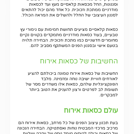
וסגנונות, החל מכסאות קלאסיים מעץ ועד לכסאות
מודרניים ממתכת וזכוכית. כל אחד מהם יכול להתאים
לסגנון העיצובי של החלל ולהשלים את המראה הכולל.
כסאות קלאסיים מציעים תחושת חמימות עם גימורי עץ
טבעיים, בעוד כסאות מודרניים מתמקדים בקווים נקיים
מחומרים חדשניים כמו מתכת וזכוכית. הבחירה תלויה
בטעם אישי ובסגנון הפנים המשתקף מסביב להם.
החשיבות של כסאות אירוח
החשיבות של כסאות אירוח טמונה ביכולתם להציע
לאורחים חוויית ישיבה נוחה ומזמינה. מלבד
הפונקציונליות שלהם, כסאות אלו משדרים מסר של
תשומת לב לפרטים ורצון להעניק את הטוב ביותר
למבקרים.
עולם כסאות אירוח
בעת תכנון עיצוב הפנים של כל מרחב, כסאות אירוח הם
מרכיב מרכזי המבטיח נוחות ואסתטיקה. הבחירה הנכונה
של כסאות יכולה להוסיף מימד נוסף של יוקרה ושלוות